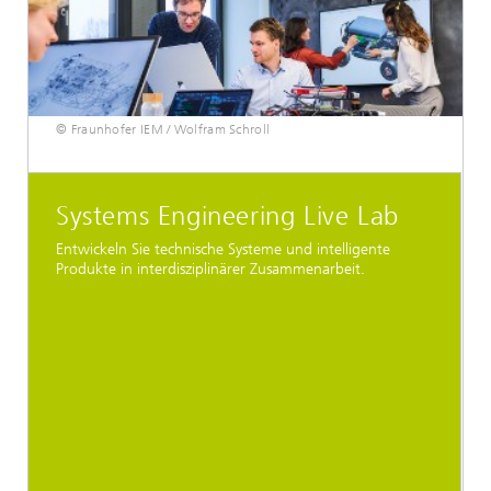
© Fraunhofer IEM / Wolfram Schroll
Systems Engineering Live Lab
Entwickeln Sie technische Systeme und intelligente
Produkte in interdisziplinärer Zusammenarbeit.