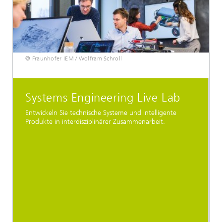
© Fraunhofer IEM / Wolfram Schroll
Systems Engineering Live Lab
Entwickeln Sie technische Systeme und intelligente
Produkte in interdisziplinärer Zusammenarbeit.