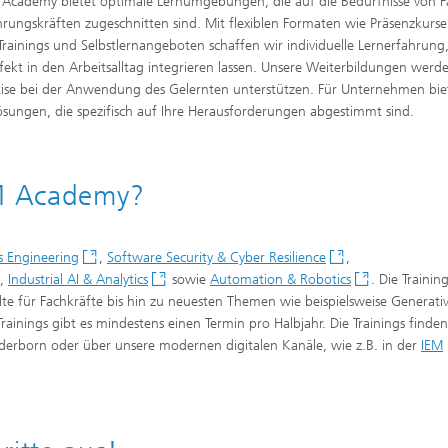
 Academy bietet optimale Lernumgebungen, die auf die Bedürfnisse von F
rungskräften zugeschnitten sind. Mit flexiblen Formaten wie Präsenzkursen
Trainings und Selbstlernangeboten schaffen wir individuelle Lernerfahrung,
rfekt in den Arbeitsalltag integrieren lassen. Unsere Weiterbildungen werd
pertise bei der Anwendung des Gelernten unterstützen. Für Unternehmen bie
ungen, die spezifisch auf Ihre Herausforderungen abgestimmt sind.
EM Academy?
s Engineering
,
Software Security & Cyber Resilience
,
,
Industrial AI & Analytics
sowie
Automation & Robotics
. Die Trainin
te für Fachkräfte bis hin zu neuesten Themen wie beispielsweise Generativ
rainings gibt es mindestens einen Termin pro Halbjahr. Die Trainings finden
aderborn oder über unsere modernen digitalen Kanäle, wie z.B. in der
IEM