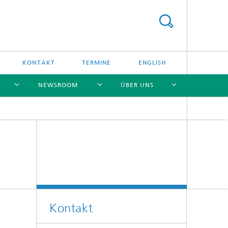
KONTAKT
TERMINE
ENGLISH
NEWSROOM
ÜBER UNS
[X]
[X]
[X]
[X]
Kontakt