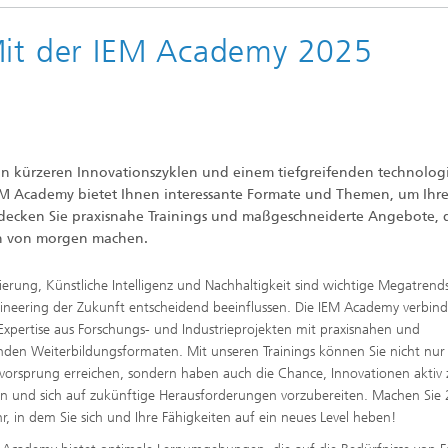
Mit der IEM Academy 2025
von kürzeren Innovationszyklen und einem tiefgreifenden technolog
EM Academy bietet Ihnen interessante Formate und Themen, um Ihr
tdecken Sie praxisnahe Trainings und maßgeschneiderte Angebote, d
en von morgen machen.
isierung, Künstliche Intelligenz und Nachhaltigkeit sind wichtige Megatrends
ineering der Zukunft entscheidend beeinflussen. Die IEM Academy verbind
Expertise aus Forschungs- und Industrieprojekten mit praxisnahen und
den Weiterbildungsformaten. Mit unseren Trainings können Sie nicht nur
vorsprung erreichen, sondern haben auch die Chance, Innovationen aktiv 
en und sich auf zukünftige Herausforderungen vorzubereiten. Machen Sie
r, in dem Sie sich und Ihre Fähigkeiten auf ein neues Level heben!