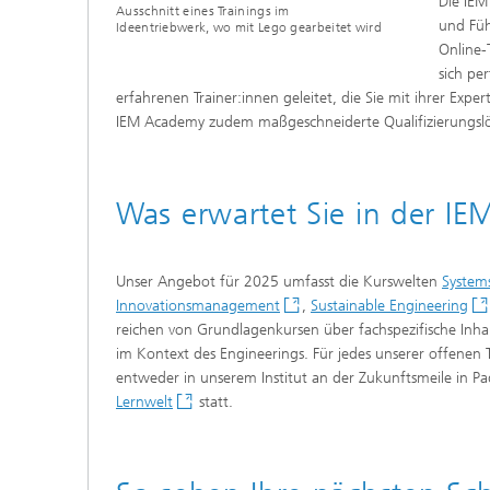
Die IEM
Ausschnitt eines Trainings im
und Füh
Ideentriebwerk, wo mit Lego gearbeitet wird
Online-
sich pe
erfahrenen Trainer:innen geleitet, die Sie mit ihrer Ex
IEM Academy zudem maßgeschneiderte Qualifizierungslös
Was erwartet Sie in der I
Unser Angebot für 2025 umfasst die Kurswelten
System
Innovationsmanagement
,
Sustainable Engineering
reichen von Grundlagenkursen über fachspezifische Inhal
im Kontext des Engineerings. Für jedes unserer offenen T
entweder in unserem Institut an der Zukunftsmeile in P
Lernwelt
statt.