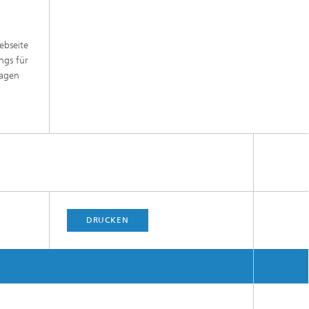
ebseite
ngs für
ragen
DRUCKEN