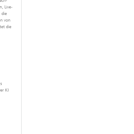
ach-
, Live-
 die
en von
tet die
gs
er KI