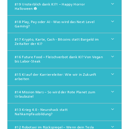
#19 Unsterblich dank KI?! – Happy Horror
Halloween 🎃
#18 Play, Pay oder AI - Was wird das Next Level
Gaming?
#17 Krypto, Karte, Cash - Bitcoins statt Bargeld im
Zeitalter der KI?
#16 Future Food – Fleischverbot dank KI? Von Vegan
bis Labor-Steak
#15 KI auf der Karriereleiter: Wie wir in Zukunft
arbeiten
#14 Mission Mars – So wird der Rote Planet zum
Urlaubsziel
#13 Krieg 4.0 - Neurohack statt
Nahkampfausbildung?
#12 Robotaxi im Rückspiegel – Wenn dein Tesla