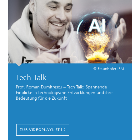
© Fraunhofer IEM
Tech Talk
Prof. Roman Dumitrescu – Tech Talk: Spannende
Einblicke in technologische Entwicklungen und ihre
Bedeutung für die Zukunft
ZUR VIDEOPLAYLIST