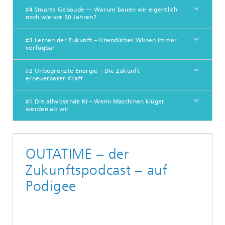
#4 Smarte Gebäude — Warum bauen wir eigentlich
noch wie vor 50 Jahren?
#3 Lernen der Zukunft – Unendliches Wissen immer
verfügbar
#2 Unbegrenzte Energie – Die Zukunft
erneuerbarer Kraft
#1 Die allwissende KI – Wenn Maschinen klüger
werden als wir
OUTATIME – der
Zukunftspodcast – auf
Podigee