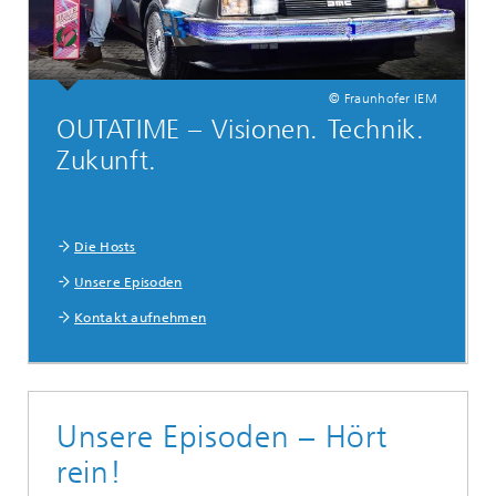
© Fraunhofer IEM
OUTATIME – Visionen. Technik.
Zukunft.
Die Hosts
Unsere Episoden
Kontakt aufnehmen
Unsere Episoden – Hört
rein!