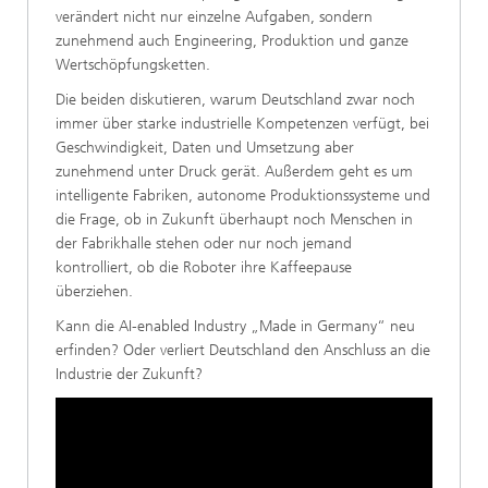
verändert nicht nur einzelne Aufgaben, sondern
zunehmend auch Engineering, Produktion und ganze
Wertschöpfungsketten.
Die beiden diskutieren, warum Deutschland zwar noch
immer über starke industrielle Kompetenzen verfügt, bei
Geschwindigkeit, Daten und Umsetzung aber
zunehmend unter Druck gerät. Außerdem geht es um
intelligente Fabriken, autonome Produktionssysteme und
die Frage, ob in Zukunft überhaupt noch Menschen in
der Fabrikhalle stehen oder nur noch jemand
kontrolliert, ob die Roboter ihre Kaffeepause
überziehen.
Kann die AI-enabled Industry „Made in Germany“ neu
erfinden? Oder verliert Deutschland den Anschluss an die
Industrie der Zukunft?