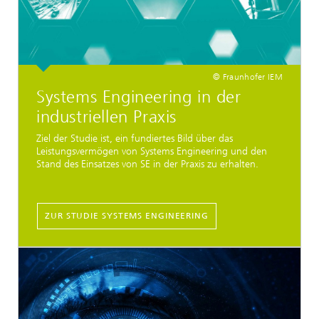
© Fraunhofer IEM
Systems Engineering in der
industriellen Praxis
Ziel der Studie ist, ein fundiertes Bild über das
Leistungsvermögen von Systems Engineering und den
Stand des Einsatzes von SE in der Praxis zu erhalten.
ZUR STUDIE SYSTEMS ENGINEERING