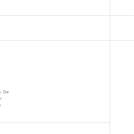
. Die
r
n