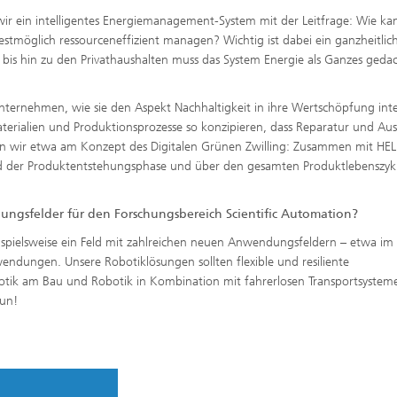
ir ein intelligentes Energiemanagement-System mit der Leitfrage: Wie k
stmöglich ressourceneffizient managen? Wichtig ist dabei ein ganzheitlic
bis hin zu den Privathaushalten muss das System Energie als Ganzes geda
Unternehmen, wie sie den Aspekt Nachhaltigkeit in ihre Wertschöpfung int
aterialien und Produktionsprozesse so konzipieren, dass Reparatur und Au
aben wir etwa am Konzept des Digitalen Grünen Zwilling: Zusammen mit HE
d der Produktentstehungsphase und über den gesamten Produktlebenszyk
dungsfelder für den Forschungsbereich Scientific Automation?
ispielsweise ein Feld mit zahlreichen neuen Anwendungsfeldern – etwa im
wendungen. Unsere Robotiklösungen sollten flexible und resiliente
tik am Bau und Robotik in Kombination mit fahrerlosen Transportsystem
tun!