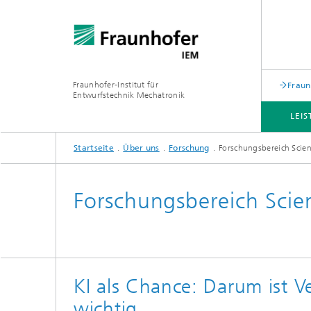
Fraunhofer-Institut für
Fraun
Entwurfstechnik Mechatronik
LEI
Startseite
Über uns
Forschung
Forschungsbereich Scien
THEMEN
ACADEMY
NEWSROOM
ÜBER UNS
Forschungsbereich Scie
KI als Chance: Darum ist V
wichtig