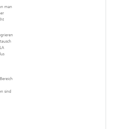
ann man
her
cht
egrieren
stausch
LLA
lus
 Bereich
en sind