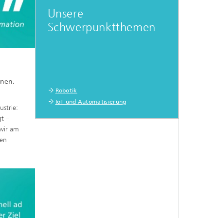
Unsere
Schwerpunktthemen
nnen.
Robotik
IoT und Automatisierung
strie:
t –
 wir am
men