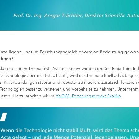
he Intelligenz - hat im Forschungsbereich enorm an Bedeutung gewo
idmen?
gslücken in dem Thema fest. Zweitens sehen wir den großen Bedarf der Indu
chnologie aber nicht stabil läuft, wird das Thema schnell ad Acta geleg
 es, KI-Anwendungen stabiler und robuster zu machen. Zusätzlich forschen
m, Technologien besser zu verstehen und Vorbehalte zu nehmen. Unterneh
nutzen. Hierzu arbeiten wir im
it’s OWL-Forschungsprojekt ExplAIn
.