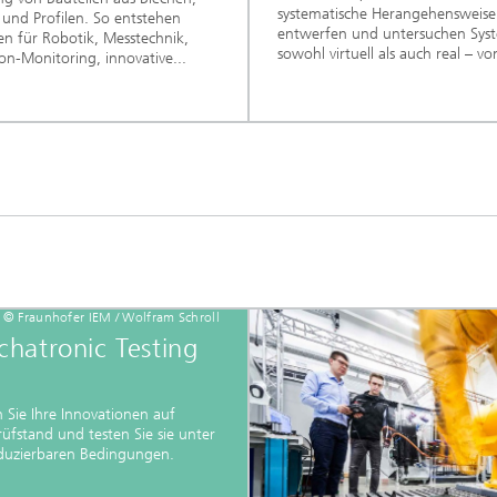
systematische Herangehensweise.
und Profilen. So entstehen
entwerfen und untersuchen Sys
n für Robotik, Messtechnik,
sowohl virtuell als auch real – vo
on-Monitoring, innovative...
© Fraunhofer IEM / Wolfram Schroll
hatronic Testing
b
n Sie Ihre Innovationen auf
üfstand und testen Sie sie unter
duzierbaren Bedingungen.