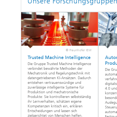
Unsere Forschungsgruppe
© Fraunhofer IEM
Trusted Machine Intelligence
Autom
Prod
Die Gruppe Trusted Machine Intelligence
verbindet bewährte Methoden der
Die Gru
Mechatronik und Regelungstechnik mit
automat
datengetriebenen KI-Ansätzen. Dadurch
verfahr
entstehen vertrauenswürdige und
digitali
zuverlässige intelligente Systeme für
4.0 und
Produktion und mechatronische
konzent
Produkte: Sie kontrollieren selbstständig
besond
ihr Lernverhalten, schätzen eigene
Ausleg
Kompetenzen kritisch ein, erklären
Steueru
Entscheidungen und lassen sich
automat
zielgerichtet von Menschen helfen.
Fertigu