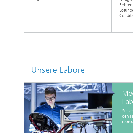
Rohren 
Lösunge
Conditi
Unsere Labore
Mec
La
Stelle
den Pr
repro