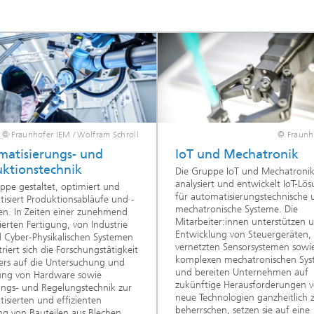
n
© Fraunhofer IEM / Wolfram Schroll
© Fraunh
atisierungs- und
IoT und Mechatronik
uktionstechnik
Die Gruppe IoT und Mechatroni
analysiert und entwickelt IoT-Lö
ppe gestaltet, optimiert und
für automatisierungstechnische 
isiert Produktionsabläufe und -
mechatronische Systeme. Die
en. In Zeiten einer zunehmend
Mitarbeiter:innen unterstützen u.
sierten Fertigung, von Industrie
Entwicklung von Steuergeräten,
 Cyber-Physikalischen Systemen
vernetzten Sensorsystemen sowi
riert sich die Forschungstätigkeit
komplexen mechatronischen Sy
ers auf die Untersuchung und
und bereiten Unternehmen auf
ung von Hardware sowie
zukünftige Herausforderungen v
ngs- und Regelungstechnik zur
neue Technologien ganzheitlich 
isierten und effizienten
beherrschen, setzen sie auf eine
ng von Bauteilen aus Blechen,