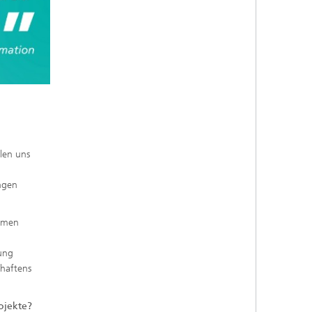
llen uns
ngen
ehmen
ung
chaftens
ojekte?