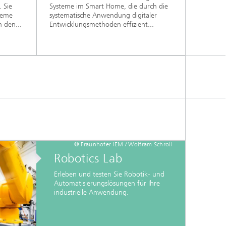
 Sie
Systeme im Smart Home, die durch die
teme
systematische Anwendung digitaler
n den...
Entwicklungsmethoden effizient...
© Fraunhofer IEM / Wolfram Schroll
Robotics Lab
Erleben und testen Sie Robotik- und
Automatisierungslösungen für Ihre
industrielle Anwendung.