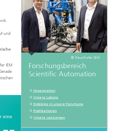
nik.
IEM und
rische
© Fraunhofer IEM
Forschungsbereich
fer IEM
 Gerade
Scientific Automation
tischen
Organisation
Unsere Labore
Einblicke in unsere Forschung
Publikationen
Unsere Leistungen