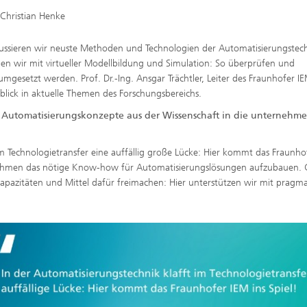
 Christian Henke
kussieren wir neuste Methoden und Technologien der Automatisierungstech
n wir mit virtueller Modellbildung und Simulation: So überprüfen und
l umgesetzt werden. Prof. Dr.-Ing. Ansgar Trächtler, Leiter des Fraunhofer 
inblick in aktuelle Themen des Forschungsbereichs.
t Automatisierungskonzepte aus der Wissenschaft in die unternehme
im Technologietransfer eine auffällig große Lücke: Hier kommt das Fraunho
rnehmen das nötige Know-how für Automatisierungslösungen aufzubauen.
azitäten und Mittel dafür freimachen: Hier unterstützen wir mit pragma