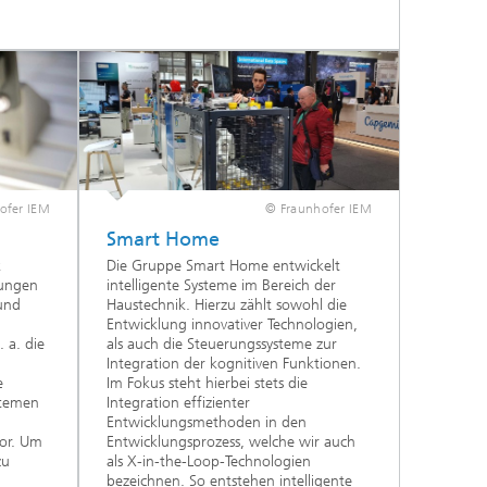
ofer IEM
© Fraunhofer IEM
Smart Home
k
Die Gruppe Smart Home entwickelt
sungen
intelligente Systeme im Bereich der
und
Haustechnik. Hierzu zählt sowohl die
Entwicklung innovativer Technologien,
 a. die
als auch die Steuerungssysteme zur
Integration der kognitiven Funktionen.
e
Im Fokus steht hierbei stets die
stemen
Integration effizienter
Entwicklungsmethoden in den
or. Um
Entwicklungsprozess, welche wir auch
zu
als X-in-the-Loop-Technologien
bezeichnen. So entstehen intelligente