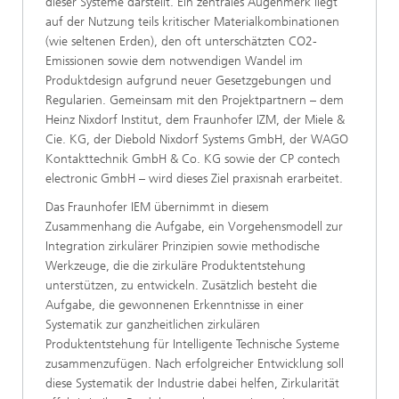
dieser Systeme darstellt. Ein zentrales Augenmerk liegt
auf der Nutzung teils kritischer Materialkombinationen
(wie seltenen Erden), den oft unterschätzten CO2-
Emissionen sowie dem notwendigen Wandel im
Produktdesign aufgrund neuer Gesetzgebungen und
Regularien. Gemeinsam mit den Projektpartnern – dem
Heinz Nixdorf Institut, dem Fraunhofer IZM, der Miele &
Cie. KG, der Diebold Nixdorf Systems GmbH, der WAGO
Kontakttechnik GmbH & Co. KG sowie der CP contech
electronic GmbH – wird dieses Ziel praxisnah erarbeitet.
Das Fraunhofer IEM übernimmt in diesem
Zusammenhang die Aufgabe, ein Vorgehensmodell zur
Integration zirkulärer Prinzipien sowie methodische
Werkzeuge, die die zirkuläre Produktentstehung
unterstützen, zu entwickeln. Zusätzlich besteht die
Aufgabe, die gewonnenen Erkenntnisse in einer
Systematik zur ganzheitlichen zirkulären
Produktentstehung für Intelligente Technische Systeme
zusammenzufügen. Nach erfolgreicher Entwicklung soll
diese Systematik der Industrie dabei helfen, Zirkularität