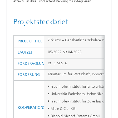
effektiv in ihre Produktentstehung zu integrieren.
Projektsteckbrief
ZirkuPro – Ganzheitliche zirkuläre Produkte
PROJEKTTITEL
05/2022 bis 04/2025
LAUFZEIT
ca. 3 Mio. €
FÖRDERVOLUMEN
Ministerium für Wirtschaft, Innovation, Dig
FÖRDERUNG
Fraunhofer-Institut für Entwurfstechnik 
Universität Paderborn, Heinz Nixdorf Inst
Fraunhofer-Institut für Zuverlässigkeit un
KOOPERATIONSPARTNER
Miele & Cie. KG
Diebold Nixdorf Systems GmbH