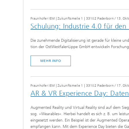
Fraunhofer IEM | Zukunftsmeile 1 | 33102 Paderborn
/
13. Ok
Schulung: Industrie 4.0 für den
Die zunehmende Digitalisierung ist gerade für kleine u
tion der OstWestfalenLippe GmbH entwickeln Forschungs
MEHR INFO
Fraun­hofer IEM | Zukunftsmeile 1 | 33102 Paderborn
/
17. Okt
AR & VR Expe­ri­ence Day: Daten­bri
Augmented Reality und Virtual Reality sind auf dem Sie
sog. »Wearables«. Hierbei handelt es sich z. B. um leis
eingesetzt werden. Ein Beispiel ist der Augmented Opera
empfangen kann. Mit dem Experience Day bieten die Gas