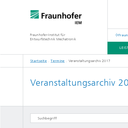
Fraunhofer-Institut für
Fraun
Entwurfstechnik Mechatronik
LEI
Startseite
Termine
Veranstaltungsarchiv 2017
THEMEN
ACADEMY
NEWSROOM
ÜBER UNS
Veranstaltungsarchiv 2