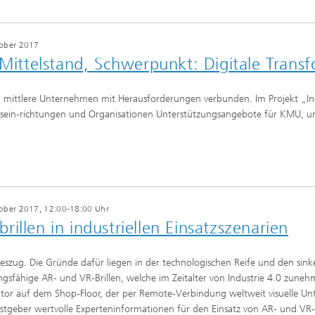
tober 2017
 Mittelstand, Schwerpunkt: Digitale Trans
nd mittlere Unternehmen mit Herausforderungen verbunden. Im Projekt „Ind
ein-richtungen und Organisationen Unterstützungsangebote für KMU, um di
ober 2017, 12:00-18:00 Uhr
llen in indus­tri­ellen Einsatz­sze­na­rien
geszug. Die Gründe dafür liegen in der technologischen Reife und den sin
tungsfähige AR- und VR-Brillen, welche im Zeitalter von Industrie 4.0 zu
tor auf dem Shop-Floor, der per Remote-Verbindung weltweit visuelle Unte
tgeber wertvolle Experteninformationen für den Einsatz von AR- und VR-