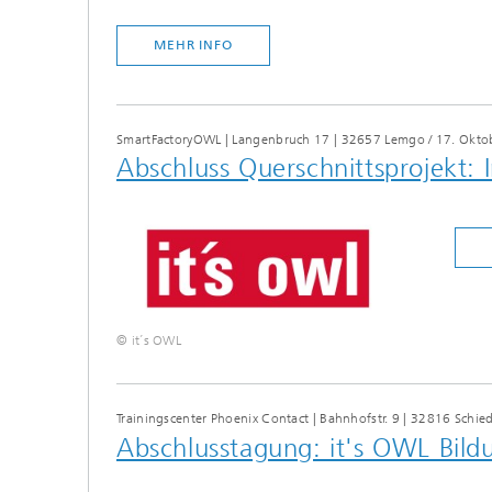
MEHR INFO
SmartFactoryOWL | Langenbruch 17 | 32657 Lemgo
/
17. Okto
Abschluss Querschnittsprojekt: 
© it´s OWL
Trainingscenter Phoenix Contact | Bahnhofstr. 9 | 32816 Schi
Abschlusstagung: it's OWL Bild