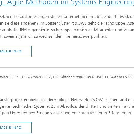
g: Agile Methoden im Systems Engineerin
elchen Herausforderungen stehen Unternehmen heute bei der Entwicklu
n sie diese angehen? Im Spitzencluster it's OWL geht die Fachgruppe System
raunhofer IEM organisierte Fachgruppe, die sich an Mitarbeiter und Ver
et, zweimal jährlich zu wechselnden Themenschwerpunkten.
MEHR INFO
tober 2017 - 11. Oktober 2017, (10. Oktober: 9:00-18:00 Uhr | 11. Oktober 9:00
ransferprojekten bietet das Technologie-Netzwerk it's OWL kleinen und mi
ligenter technischer Systeme. Zum Abschluss der dritten und vierten Tranch
ligten Unternehmen Ergebnisse vor und berichten von ihren Erfahrungen.
MEHR INFO