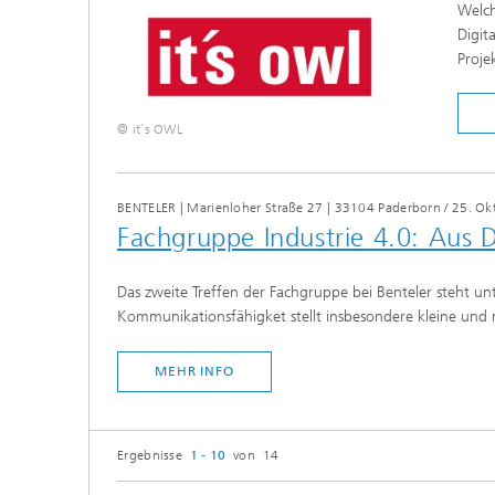
Welch
Digit
Proje
© it´s OWL
BENTELER | Marienloher Straße 27 | 33104 Paderborn
/
25. Ok
Fach­gruppe Industrie 4.0: Aus
Das zweite Treffen der Fachgruppe bei Benteler steht u
Kommunikationsfähigket stellt insbesondere kleine und 
MEHR INFO
Ergebnisse
1 - 10
von 14