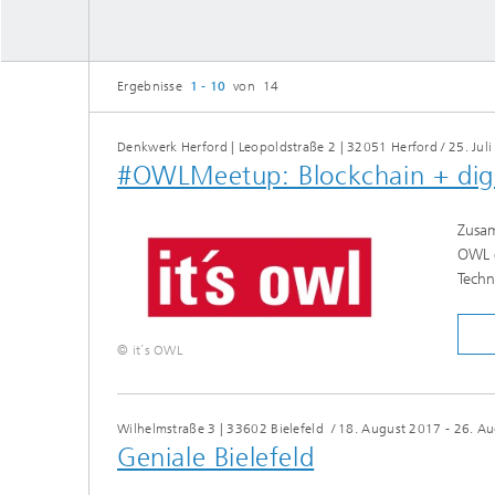
Ergebnisse
1 - 10
von 14
Denkwerk Herford | Leopoldstraße 2 | 32051 Herford
/
25. Jul
#OWLMeetup: Blockchain + digi
Zusam
OWL e
Techn
© it´s OWL
Wilhelmstraße 3 | 33602 Bielefeld
/
18. August 2017 - 26. A
Geniale Bielefeld