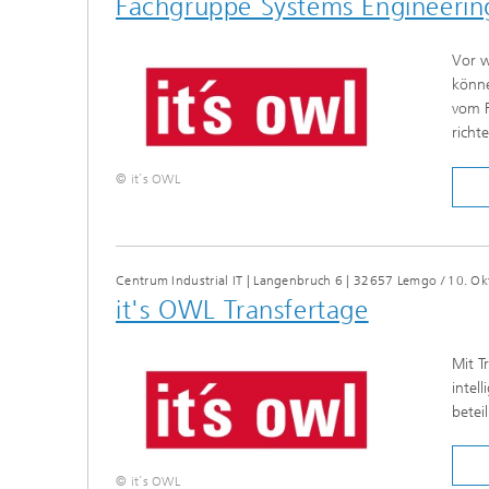
Fachgruppe Systems Engineerin
Vor w
könne
vom F
richt
© it´s OWL
Centrum Industrial IT | Langenbruch 6 | 32657 Lemgo
/
10. Ok
it's OWL Transfertage
Mit T
intel
betei
© it´s OWL