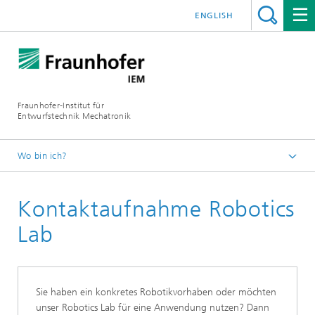
ENGLISH
Fraunhofer-Institut für
Entwurfstechnik Mechatronik
Wo bin ich?
Startseite
Kontaktaufnahme Robotics
Über uns
Labore und Prüfeinrichtungen
Lab
Robotics Lab
Sie haben ein konkretes Robotikvorhaben oder möchten
unser Robotics Lab für eine Anwendung nutzen? Dann