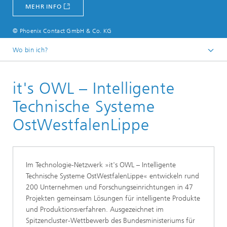
MEHR INFO
© Phoenix Contact GmbH & Co. KG
Wo bin ich?
Startseite
it's OWL – Intelligente
Über uns
Fraunhofer IEM
Technische Systeme
Netzwerk
OstWestfalenLippe
Im Technologie-Netzwerk »it's OWL – Intelligente
Technische Systeme OstWestfalenLippe« entwickeln rund
200 Unternehmen und Forschungseinrichtungen in 47
Projekten gemeinsam Lösungen für intelligente Produkte
und Produktionsverfahren. Ausgezeichnet im
Spitzencluster-Wettbewerb des Bundesministeriums für