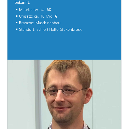
bekannt.
Mitarbeiter: ca. 60
Umsatz: ca. 10 Mio. €
Branche: Maschinenbau
Standort: Schloß Holte-Stukenbrock