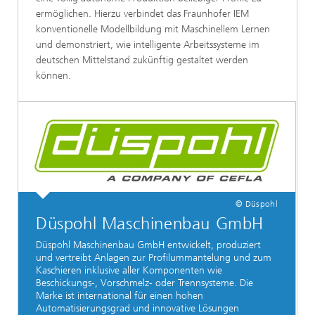
ermöglichen. Hierzu verbindet das Fraunhofer IEM
konventionelle Modellbildung mit Maschinellem Lernen
und demonstriert, wie intelligente Arbeitssysteme im
deutschen Mittelstand zukünftig gestaltet werden
können.
© Düspohl
Düspohl Maschinenbau GmbH
Düspohl Maschinenbau GmbH entwickelt, produziert
und vertreibt Anlagen zur Profilummantelung und zum
Kaschieren inklusive aller Komponenten wie
Beschickungs-, Vorschmelz- oder Trennsysteme. Die
Marke ist international für einen hohen
Automatisierungsgrad und innovative Lösungen