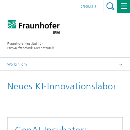
ENGLISH
Fraunhofer-Institut für
Entwurfstechnik Mechatronik
Wo bin ich?
Startseite
Neues KI-Innovationslabor
Newsroom
Presse und News