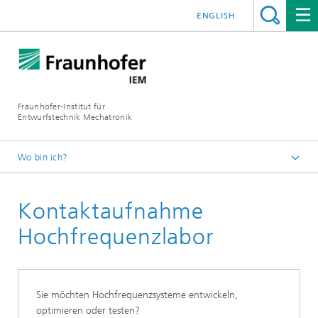
ENGLISH
Fraunhofer-Institut für
Entwurfstechnik Mechatronik
Wo bin ich?
Startseite
Kontaktaufnahme
Über uns
Labore und Prüfeinrichtungen
Hochfrequenzlabor
Hochfrequenzlabor
Sie möchten Hochfrequenzsysteme entwickeln,
optimieren oder testen?