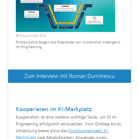
© Fraunhofer IEM
Pilotprojekte zeigen die Potenziale von künstlicher Intelligenz
im Engineering.
Zum Interview mit Roman Dumitrescu
Kooperieren im KI-Markplatz
Kooperation ist eine weitere wichtige Säule, um KI im
Engineering erfolgreich einzusetzen. Vom Einstieg bis zu
Umsetzung bietet etwa das
Forschungsprojekt KI-
Marktplatz
viele Möglichkeiten: Anwender:innen,