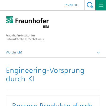
ENGLISH
Fraunhofer-Institut für
Entwurfstechnik Mechatronik
Wo bin ich?
Startseite
Engineering-Vorsprung
Newsroom
Presse und News
durch KI